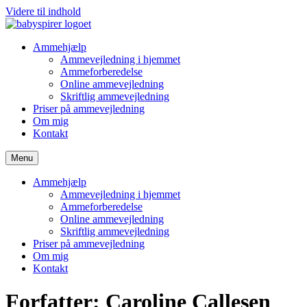
Videre til indhold
Ammehjælp
Ammevejledning i hjemmet
Ammeforberedelse
Online ammevejledning
Skriftlig ammevejledning
Priser på ammevejledning
Om mig
Kontakt
Menu
Ammehjælp
Ammevejledning i hjemmet
Ammeforberedelse
Online ammevejledning
Skriftlig ammevejledning
Priser på ammevejledning
Om mig
Kontakt
Forfatter:
Caroline Callesen