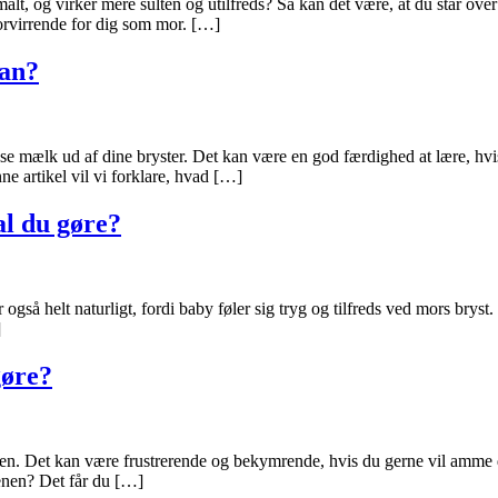
alt, og virker mere sulten og utilfreds? Så kan det være, at du står ov
orvirrende for dig som mor. […]
dan?
se mælk ud af dine bryster. Det kan være en god færdighed at lære, h
ne artikel vil vi forklare, hvad […]
al du gøre?
også helt naturligt, fordi baby føler sig tryg og tilfreds ved mors bry
]
gøre?
 Det kan være frustrerende og bekymrende, hvis du gerne vil amme din
enen? Det får du […]