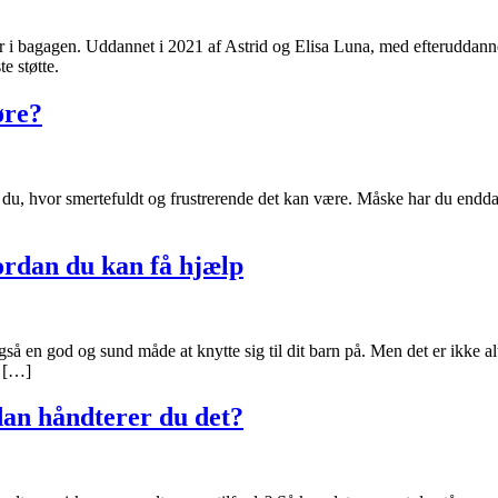
lier i bagagen. Uddannet i 2021 af Astrid og Elisa Luna, med efteruddann
e støtte.
øre?
 du, hvor smertefuldt og frustrerende det kan være. Måske har du endda 
rdan du kan få hjælp
å en god og sund måde at knytte sig til dit barn på. Men det er ikke a
t […]
an håndterer du det?