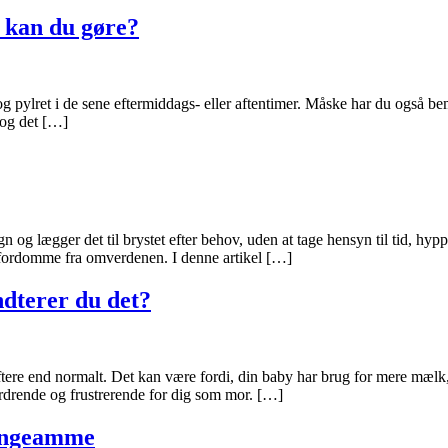
 kan du gøre?
g pylret i de sene eftermiddags- eller aftentimer. Måske har du også bem
 og det […]
n og lægger det til brystet efter behov, uden at tage hensyn til tid, hy
fordomme fra omverdenen. I denne artikel […]
ndterer du det?
tere end normalt. Det kan være fordi, din baby har brug for mere mælk,
rdrende og frustrerende for dig som mor. […]
lyngeamme