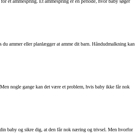
er for et ammespring. Et ammespring er en periode, hvor baby søger
vis du ammer eller planlægger at amme dit barn. Håndudmalkning kan
st. Men nogle gange kan det være et problem, hvis baby ikke får nok
 baby og sikre dig, at den får nok næring og trivsel. Men hvorfor