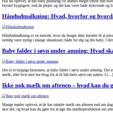
Har du oplevet, at din baby pludselig vil ammes meget oftere end norm
brystet hyppigere, end de plejer, og det kan være både krævende og f
Håndudmalkning: Hvad, hvorfor og hvor
Håndudmalkning er en metode, hvor du bruger dine hænder til at pres
nemlig være nyttig i mange situationer, både for dig og din baby. I den
Baby falder i søvn under amning: Hvad sk
Det er et hyppigt fænomen, at baby falder i søvn under amning. Det er 
mælk, eller hvis mor har brug for at få lidt mere søvn om natten. I […
Ikke nok mælk om aftenen – hvad kan du 
Mange mødre oplever, at de har mindre mælk om aftenen end om dagen.
sker det, og hvad kan du gøre for at øge din mælkeproduktion om aft