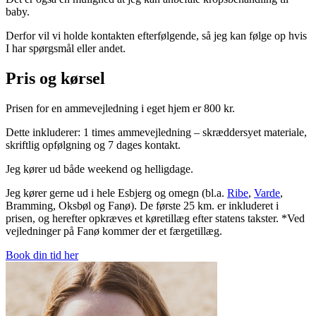
baby.
Derfor vil vi holde kontakten efterfølgende, så jeg kan følge op hvis
I har spørgsmål eller andet.
Pris og kørsel
Prisen for en ammevejledning i eget hjem er 800 kr.
Dette inkluderer: 1 times ammevejledning – skræddersyet materiale,
skriftlig opfølgning og 7 dages kontakt.
Jeg kører ud både weekend og helligdage.
Jeg kører gerne ud i hele Esbjerg og omegn (bl.a.
Ribe
,
Varde
,
Bramming, Oksbøl og Fanø). De første 25 km. er inkluderet i
prisen, og herefter opkræves et køretillæg efter statens takster. *Ved
vejledninger på Fanø kommer der et færgetillæg.
Book din tid her